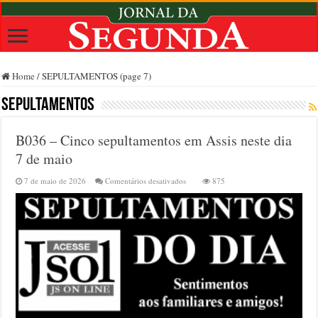
Home
/
SEPULTAMENTOS (page 7)
SEPULTAMENTOS
B036 – Cinco sepultamentos em Assis neste dia
7 de maio
em
7 de maio de 2026
Comentários desativados
875
B036
–
Cinco
sepultamentos
em
Assis
neste
dia
7
de
maio