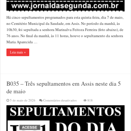
Há cinco sepultamentos programados para esta quinta-feira, dia 7 de maio,
no Cemitério Municipal da Saudade, em Assis. No período da manhã, às
10h30, foi sepultada a senhora Marinalva Feitoza Ferreira (foto abaixo), de
76 anos. No final da manhã, às 11 horas, houve o sepultamento da senhora
Maria Aparecida …
Leia mais »
B035 – Três sepultamentos em Assis neste dia 5
de maio
em
5 de maio de 2026
Comentários desativados
818
B035
–
Três
sepultamentos
em
Assis
neste