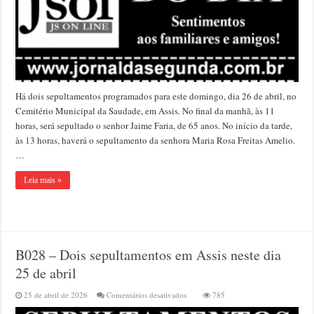
dia
26
de
abril
Há dois sepultamentos programados para este domingo, dia 26 de abril, no
Cemitério Municipal da Saudade, em Assis. No final da manhã, às 11
horas, será sepultado o senhor Jaime Faria, de 65 anos. No início da tarde,
às 13 horas, haverá o sepultamento da senhora Maria Rosa Freitas Amelio.
…
Leia mais »
B028 – Dois sepultamentos em Assis neste dia
25 de abril
em
25 de abril de 2026
Comentários desativados
785
B028