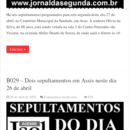
Há seis sepultamentos programados para esta segunda-feira, dia 27 de
abril, no Cemitério Municipal da Saudade, em Assis. A senhora Olívia da
Silva, de 88 anos, está sendo velada na sala 2 do Centro Funerário são
Vicente, na avenida Abílio Duarte de Souza, de onde sairá o féretro às 10
…
Leia mais »
B029 – Dois sepultamentos em Assis neste dia
26 de abril
em
26 de abril de 2026
Comentários desativados
694
B029
–
Dois
sepultamentos
em
Assis
neste