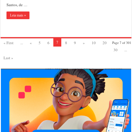
Santos, de …
Leia mais »
7
« First
...
«
5
6
8
9
»
10
20
Page 7 of 301
30
...
Last »