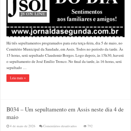
dia
5
de
maio
Há três sepultamentos programados para esta terça-feira, dia 5 de maio, no
Cemitério Municipal da Saudade, em Assis. Todos no período da tarde. Às
15 horas, será sepultado Claudemir Borges. Logo depois, às 15h30, haverá
o sepultamento de José Emílio Tronco. No final da tarde, às 16 horas, será
sepultado …
Leia mais »
B034 – Um sepultamento em Assis neste dia 4 de
maio
em
4 de maio de 2026
Comentários desativados
792
B034