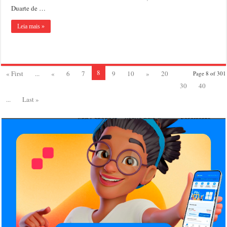
Duarte de …
Leia mais »
8
« First
...
«
6
7
9
10
»
20
Page 8 of 301
30
40
...
Last »