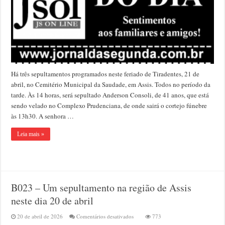
dia
21
de
abril
Há três sepultamentos programados neste feriado de Tiradentes, 21 de
abril, no Cemitério Municipal da Saudade, em Assis. Todos no período da
tarde. Às 14 horas, será sepultado Anderson Consoli, de 41 anos, que está
sendo velado no Complexo Prudenciana, de onde sairá o cortejo fúnebre
às 13h30. A senhora …
Leia mais »
B023 – Um sepultamento na região de Assis
neste dia 20 de abril
em
20 de abril de 2026
Comentários desativados
773
B023