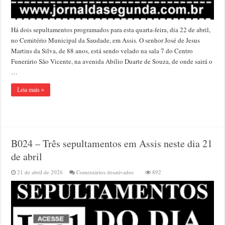
Há dois sepultamentos programados para esta quarta-feira, dia 22 de abril,
no Cemitério Municipal da Saudade, em Assis. O senhor José de Jesus
Martins da Silva, de 88 anos, está sendo velado na sala 7 do Centro
Funerário São Vicente, na avenida Abílio Duarte de Souza, de onde sairá o
…
Leia mais »
B024 – Três sepultamentos em Assis neste dia 21
de abril
em
21 de abril de 2026
Comentários desativados
892
B024
–
Três
sepultamentos
em
Assis
neste