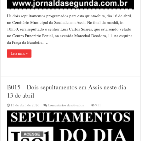
Há dois sepultamentos programados para esta quinta-feira, dia 16 de abril,
no Cemitério Municipal da Saudade, em Assis. No final da manhã, às
10h30, será sepultado o senhor Luís Carlos Soares, que está sendo velado
no Centro Funerário Peniel, na avenida Marechal Deodoro, 11, na esquina
da Praça da Bandeira, …
Leia mais »
B015 – Dois sepultamentos em Assis neste dia
13 de abril
em
13 de abril de 2026
Comentários desativados
911
B015
–
Dois
sepultamentos
em
Assis
neste