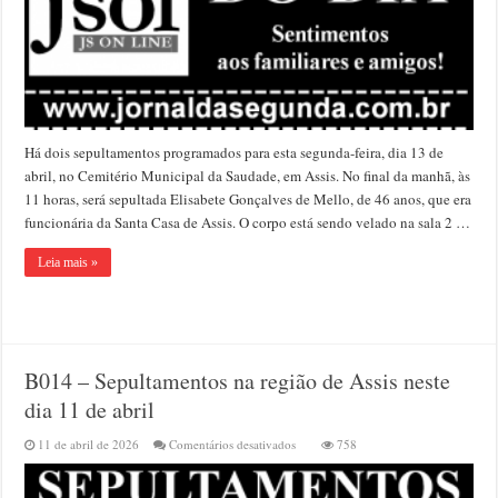
dia
13
de
abril
Há dois sepultamentos programados para esta segunda-feira, dia 13 de
abril, no Cemitério Municipal da Saudade, em Assis. No final da manhã, às
11 horas, será sepultada Elisabete Gonçalves de Mello, de 46 anos, que era
funcionária da Santa Casa de Assis. O corpo está sendo velado na sala 2 …
Leia mais »
B014 – Sepultamentos na região de Assis neste
dia 11 de abril
em
11 de abril de 2026
Comentários desativados
758
B014
–
Sepultamentos