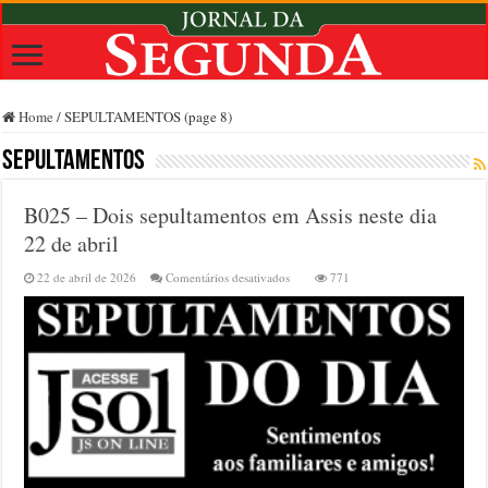
Home
/
SEPULTAMENTOS (page 8)
SEPULTAMENTOS
B025 – Dois sepultamentos em Assis neste dia
22 de abril
em
22 de abril de 2026
Comentários desativados
771
B025
–
Dois
sepultamentos
em
Assis
neste
dia
22
de
abril