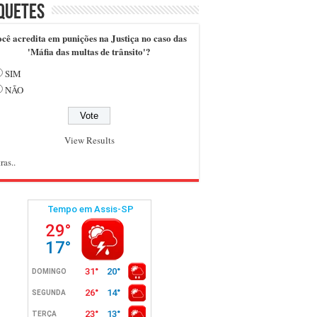
quetes
cê acredita em punições na Justiça no caso das
'Máfia das multas de trânsito'?
SIM
NÃO
View Results
ras..