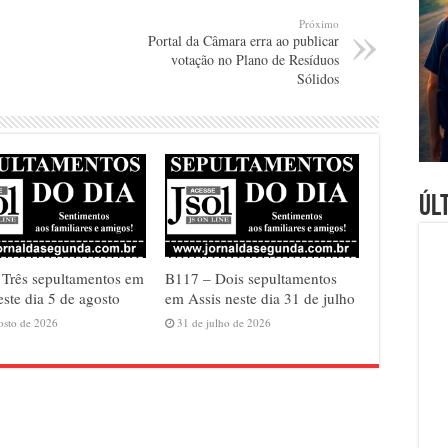
Próximo
Portal da Câmara erra ao publicar
votação no Plano de Resíduos
Sólidos
Úl
Três sepultamentos em
B117 – Dois sepultamentos
este dia 5 de agosto
em Assis neste dia 31 de julho
osto de 2026
31 de julho de 2026