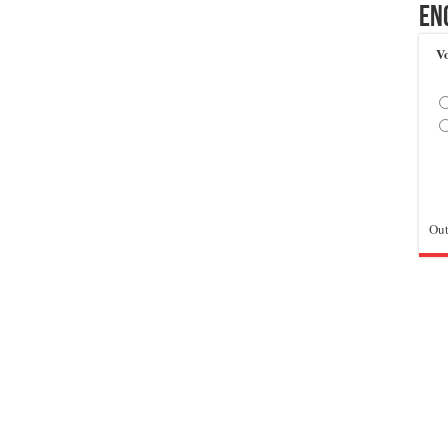
En
Vo
Out