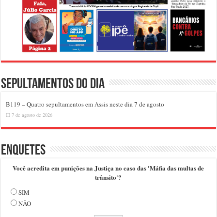
Sepultamentos do dia
B119 – Quatro sepultamentos em Assis neste dia 7 de agosto
7 de agosto de 2026
Enquetes
Você acredita em punições na Justiça no caso das 'Máfia das multas de
trânsito'?
SIM
NÃO