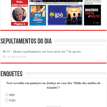
Sepultamentos do dia
B119 – Quatro sepultamentos em Assis neste dia 7 de agosto
7 de agosto de 2026
Enquetes
Você acredita em punições na Justiça no caso das 'Máfia das multas de
trânsito'?
SIM
NÃO