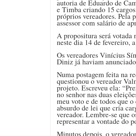
autoria de Eduardo de Ca
e Timba criando 15 cargos
próprios vereadores. Pela 
assessor com salário de a
A propositura será votada 
neste dia 14 de fevereiro, a
Os vereadores Vinícius Sí
Diniz já haviam anunciado 
Numa postagem feita na red
questionou o vereador Val
projeto. Escreveu ela: “
Pre
no senhor nas duas eleiçõe
meu voto e de todos que o
absurdo de lei que cria ca
vereador. Lembre-se que os
representar a vontade do p
Minutos depois, o vereado