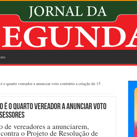
ato
 é o quarto vereador a anunciar voto contrário a criação de 15
zio é o quarto vereador a anunciar voto
ssessores
o de vereadores a anunciarem,
contra o Projeto de Resolução de