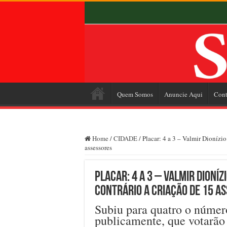
Quem Somos
Anuncie Aqui
Cont
Home
/
CIDADE
/
Placar: 4 a 3 – Valmir Dionízio
assessores
Placar: 4 a 3 – Valmir Dioní
contrário a criação de 15 a
Subiu para quatro o númer
publicamente, que votarão 