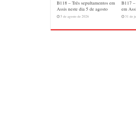
B118 – Três sepultamentos em
B117 –
Assis neste dia 5 de agosto
em Assi
5 de agosto de 2026
31 de j