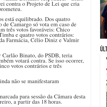
ei contra o Projeto de Lei que cria
 prometeu.
os está equilibrado. Dos quatro
do de Camargo só vota em caso de
am três votos favoráveis: Chico
imba e quatro votos contrários:
da Farmácia, Célio Diniz e Valmir
Úl
 Carlão Binato, do PSDB, teria
mbém votará contra. Se isso ocorrer,
inco votos contrários e três
ainda não se manifestaram
 marcada para sessão da Câmara desta
reiro, a partir das 18 horas.