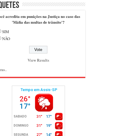
quetes
cê acredita em punições na Justiça no caso das
'Máfia das multas de trânsito'?
SIM
NÃO
View Results
ras..