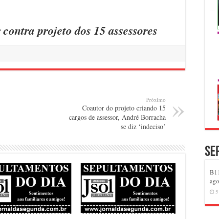
contra projeto dos 15 assessores
Próximo
Coautor do projeto criando 15
cargos de assessor, André Borracha
se diz ‘indeciso’
Se
B11
ago
5