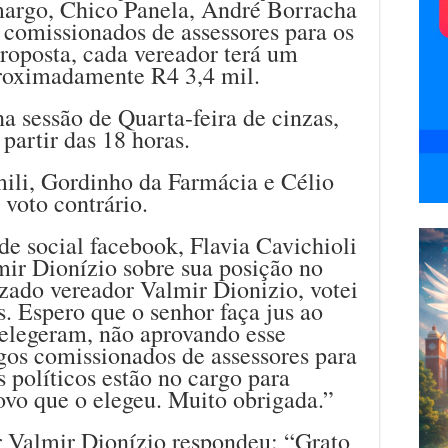
margo, Chico Panela, André Borracha
 comissionados de assessores para os
proposta, cada vereador terá um
proximadamente R4 3,4 mil.
na sessão de Quarta-feira de cinzas,
 partir das 18 horas.
mili, Gordinho da Farmácia e Célio
voto contrário.
e social facebook, Flavia Cavichioli
mir Dionízio sobre sua posição no
zado vereador Valmir Dionizio, votei
s. Espero que o senhor faça jus ao
 elegeram, não aprovando esse
rgos comissionados de assessores para
 políticos estão no cargo para
ovo que o elegeu. Muito obrigada.”
r Valmir Dionízio respondeu: “Grato