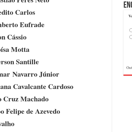
En
dito Carlos
Vo
berto Eufrade
on Cássio
ísa Motta
erson Santille
Out
mar Navarro Júnior
ana Cavalcante Cardoso
o Cruz Machado
o Felipe de Azevedo
valho