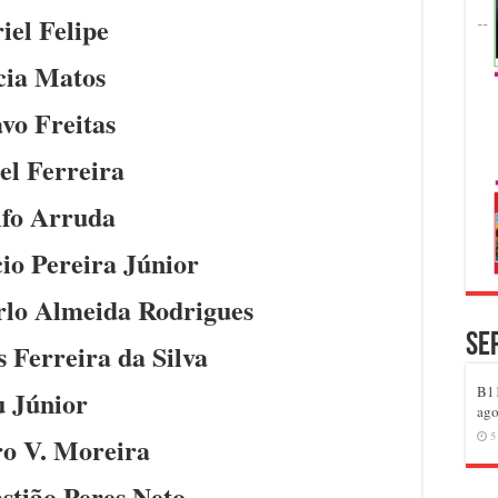
el Felipe
cia Matos
vo Freitas
l Ferreira
fo Arruda
io Pereira Júnior
rlo Almeida Rodrigues
Se
s Ferreira da Silva
B11
u Júnior
ago
5
o V. Moreira
stião Peres Neto