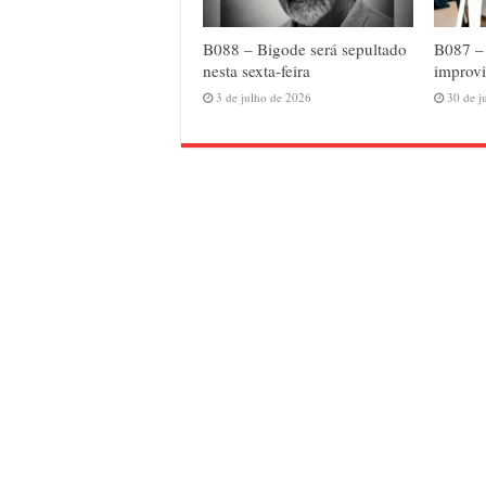
B088 – Bigode será sepultado
B087 –
nesta sexta-feira
improvi
3 de julho de 2026
30 de j