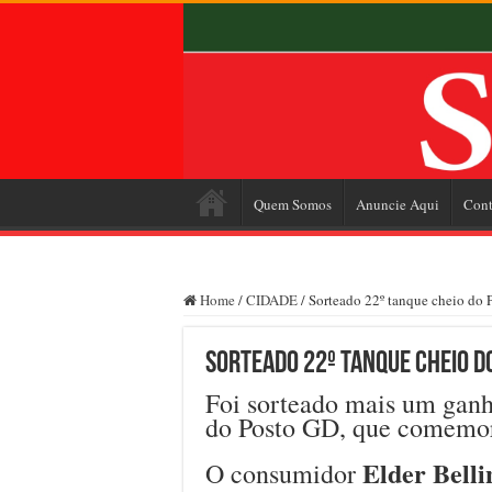
Quem Somos
Anuncie Aqui
Cont
Home
/
CIDADE
/
Sorteado 22º tanque cheio do P
Sorteado 22º tanque cheio do
Foi sorteado mais um gan
do Posto GD, que comemor
Elder Belli
O consumidor