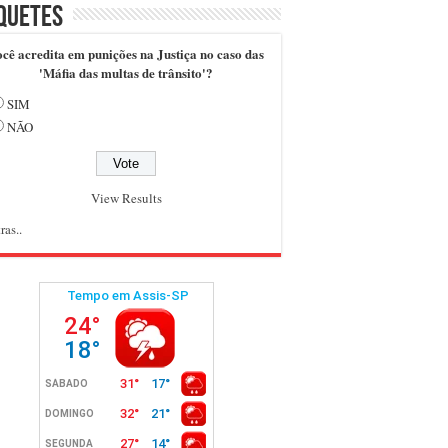
quetes
cê acredita em punições na Justiça no caso das
'Máfia das multas de trânsito'?
SIM
NÃO
View Results
ras..