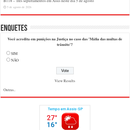
B118 – Três sepultamentos em Assis neste dia 5 de agosto
5 de agosto de 2026
Enquetes
Você acredita em punições na Justiça no caso das 'Máfia das multas de
trânsito'?
SIM
NÃO
View Results
Outras..