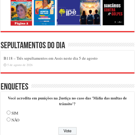
Sepultamentos do dia
B118 – Três sepultamentos em Assis neste dia 5 de agosto
5 de agosto de 2026
Enquetes
Você acredita em punições na Justiça no caso das 'Máfia das multas de
trânsito'?
SIM
NÃO