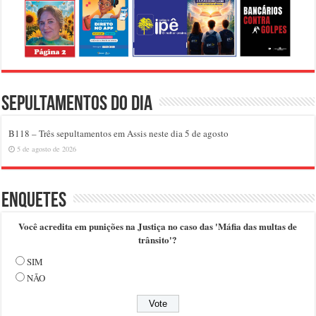
Sepultamentos do dia
B118 – Três sepultamentos em Assis neste dia 5 de agosto
5 de agosto de 2026
Enquetes
Você acredita em punições na Justiça no caso das 'Máfia das multas de
trânsito'?
SIM
NÃO