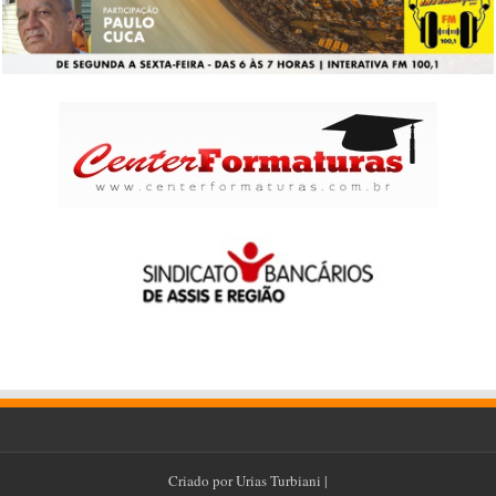
Criado por
Urias Turbiani
|