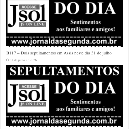
B117 – Dois sepultamentos em Assis neste dia 31 de julho
31 de julho de 2026