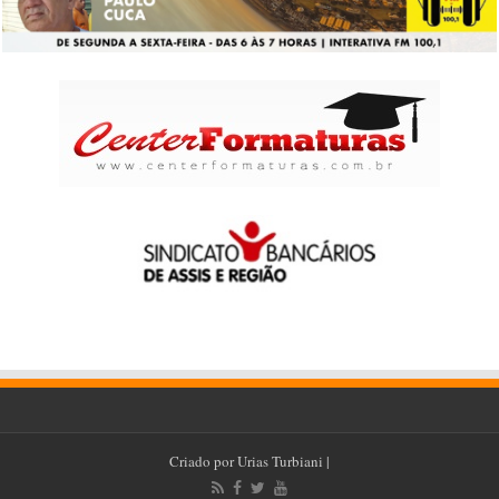
Criado por
Urias Turbiani
|