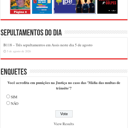
Sepultamentos do dia
B118 – Três sepultamentos em Assis neste dia 5 de agosto
5 de agosto de 2026
Enquetes
Você acredita em punições na Justiça no caso das 'Máfia das multas de
trânsito'?
SIM
NÃO
View Results