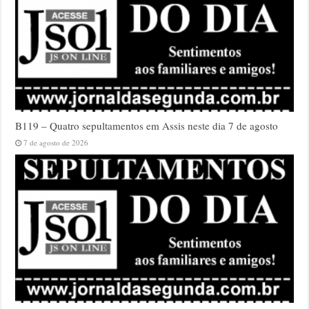
B119 – Quatro sepultamentos em Assis neste dia 7 de agosto
7 de agosto de 2026