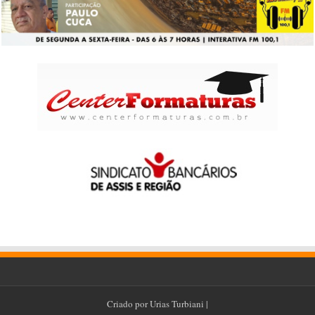
Criado por
Urias Turbiani
|