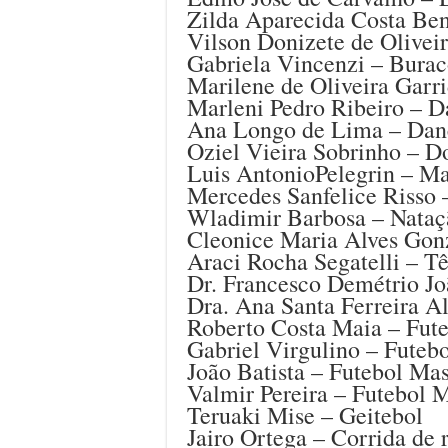
Zilda Aparecida Costa Ben
Vilson Donizete de Olivei
Gabriela Vincenzi – Bura
Marilene de Oliveira Garr
Marleni Pedro Ribeiro – 
Ana Longo de Lima – Dan
Oziel Vieira Sobrinho – 
Luis AntonioPelegrin – M
Mercedes Sanfelice Risso 
Wladimir Barbosa – Nataç
Cleonice Maria Alves Gon
Araci Rocha Segatelli – T
Dr. Francesco Demétrio Jo
Dra. Ana Santa Ferreira A
Roberto Costa Maia – Fut
Gabriel Virgulino – Fute
João Batista – Futebol Mas
Valmir Pereira – Futebol 
Teruaki Mise – Geitebol
Jairo Ortega – Corrida de 