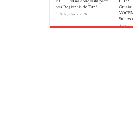
B112- Futsal conquista prata
B109 –
nos Regionais de Tupã
Guizini
VOCEM 
24 de julho de 2026
Santos
22 de j