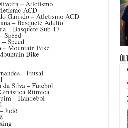
liveira – Atletismo
Atletismo ACD
edo Garrido – Atletismo ACD
tana – Basquete Adulto
dua – Basquete Sub-17
 – Speed
o – Speed
o – Mountain Bike
Mountain Bike
Úl
nandes – Futsal
l
 da Silva – Futebol
 Ginástica Rítmica
quim – Handebol
l
– Judô
ê
xing