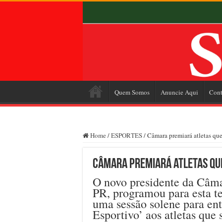
Quem Somos
Anuncie Aqui
Cont
Home
/
ESPORTES
/
Câmara premiará atletas qu
Câmara premiará atletas qu
O novo presidente da Câma
PR, programou para esta ter
uma sessão solene para en
Esportivo’ aos atletas que