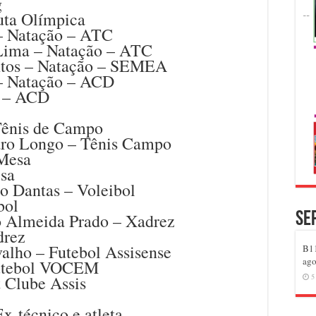
g
Luta Olímpica
 – Natação – ATC
 Lima – Natação – ATC
antos – Natação – SEMEA
 – Natação – ACD
o – ACD
Tênis de Campo
edro Longo – Tênis Campo
 Mesa
esa
o Dantas – Voleibol
bol
Se
 Almeida Prado – Xadrez
drez
valho – Futebol Assisense
B11
ago
Futebol VOCEM
t Clube Assis
5
x-técnico e atleta