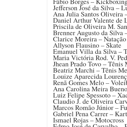
Fábio Borges – Kickboxin
Jefferson José da Silva – 
Ana Julia Santos Oliveira
Daniel Arthur Valente de
Priscila de Oliveira M. S
Brenner Augusto da Silva
Clarice Moreira – Nataçã
Allyson Flausino – Skate
Emanuel Villa da Silva – 
Maria Victória Rod. V. P
Jhean Prado Tovo – Tênis
Beatriz Marchi – Tênis M
Louize Aparecida Lourenç
Renã Gomes Melo – Volei
Ana Carolina Meira Bueno
Luiz Felipe Spessoto – Xa
Claudio J. de Oliveira Car
Marcos Romão Júnior – 
Gabriel Pena Carrer – Kar
Ismael Rojas – Motocross
Edmo José de Carvalho – E