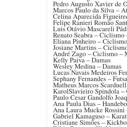
Pedro Augusto Xavier de O
Marcos Paulo da Silva – 
Celina Aparecida Figueir
Felipe Ranieri Romão San
Luis Otávio Mascareli Pá
Renato Seabra – Ciclismo
Eliana Pinheiro – Ciclism
Josiane Martins – Ciclism
André Zago – Ciclismo – 
Kelly Paiva – Damas
Wesley Medina – Damas
Lucas Navais Medeiros Fer
Sephany Fernandes – Futsa
Matheus Marcos Scarduelli
KarolSlavieiro Spindola –
Paulo Cesar Gandolfo Joa
Ana Paula Dias – Handebo
Ana Laura Mucke Rossini 
Gabriel Kamaguso – Karat
Cristiane Simões – Kickbo