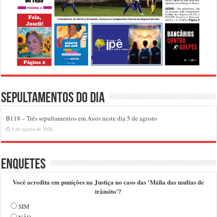
Sepultamentos do dia
B118 – Três sepultamentos em Assis neste dia 5 de agosto
5 de agosto de 2026
Enquetes
Você acredita em punições na Justiça no caso das 'Máfia das multas de
trânsito'?
SIM