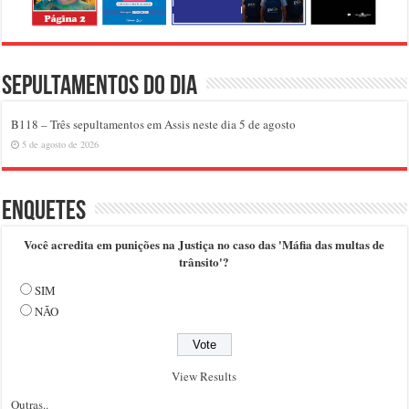
Sepultamentos do dia
B118 – Três sepultamentos em Assis neste dia 5 de agosto
5 de agosto de 2026
Enquetes
Você acredita em punições na Justiça no caso das 'Máfia das multas de
trânsito'?
SIM
NÃO
View Results
Outras..