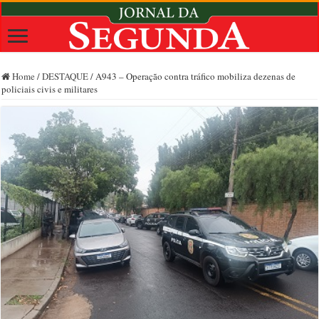
Home
/
DESTAQUE
/
A943 – Operação contra tráfico mobiliza dezenas de
policiais civis e militares