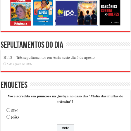
Sepultamentos do dia
B118 – Três sepultamentos em Assis neste dia 5 de agosto
5 de agosto de 2026
Enquetes
Você acredita em punições na Justiça no caso das 'Máfia das multas de
trânsito'?
SIM
NÃO