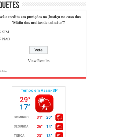
quetes
cê acredita em punições na Justiça no caso das
'Máfia das multas de trânsito'?
SIM
NÃO
View Results
ras..