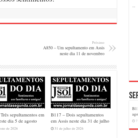
Próximo
A850 – Um sepultamento em Assis
neste dia 11 de novembro
Se
B11
ago
Três sepultamentos em
B117 – Dois sepultamentos
este dia 5 de agosto
em Assis neste dia 31 de julho
7
osto de 2026
31 de julho de 2026