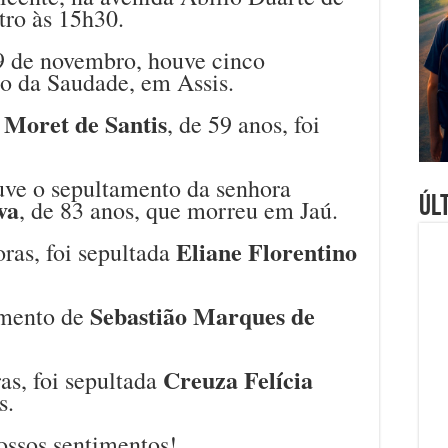
tro às 15h30.
9 de novembro, houve cinco
o da Saudade, em Assis.
 Moret de Santis
, de 59 anos, foi
uve o sepultamento da senhora
Úl
va
, de 83 anos, que morreu em Jaú.
Eliane Florentino
oras, foi sepultada
Sebastião Marques de
amento de
Creuza Felícia
ras, foi sepultada
s.
ossos sentimentos!