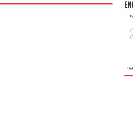
En
Vo
Out