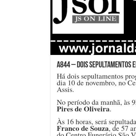
A844 – Dois sepultamentos e
Há dois sepultamentos pro
dia 10 de novembro, no C
Assis.
No período da manhã, às 9
Pires de Oliveira
.
Às 16 horas, será sepultad
Franco de Souza
, de 57 a
do Centro Funerário São V