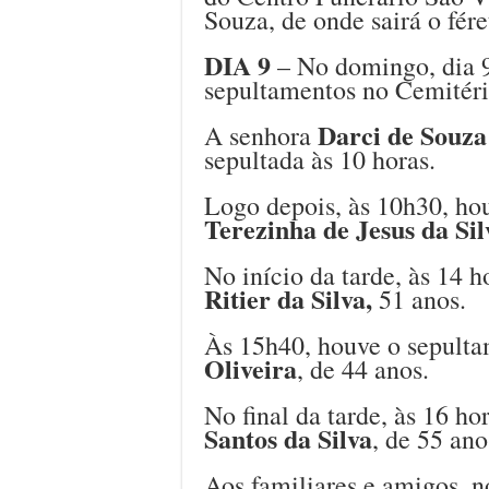
Souza, de onde sairá o fére
DIA 9
– No domingo, dia 
sepultamentos no Cemitéri
Darci de Souza
A senhora
sepultada às 10 horas.
Logo depois, às 10h30, ho
Terezinha de Jesus da Sil
No início da tarde, às 14 h
Ritier da Silva,
51 anos.
Às 15h40, houve o sepult
Oliveira
, de 44 anos.
No final da tarde, às 16 ho
Santos da Silva
, de 55 ano
Aos familiares e amigos, n