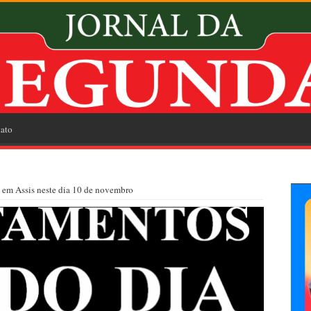
ato
 em Assis neste dia 10 de novembro