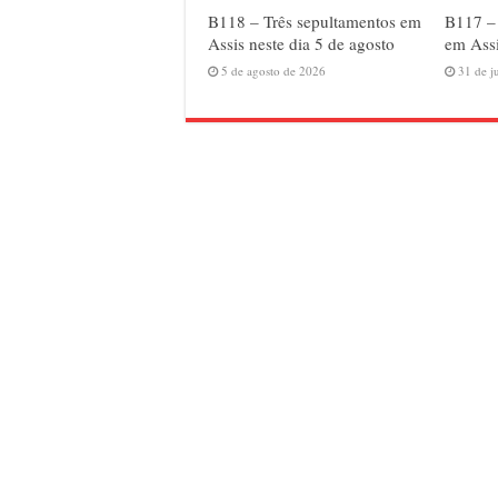
B118 – Três sepultamentos em
B117 –
Assis neste dia 5 de agosto
em Assi
5 de agosto de 2026
31 de j