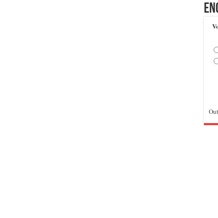
En
Vo
Out