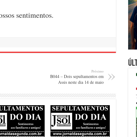
ossos sentimentos.
Úl
Próximo
B044 – Dois sepultamentos em
Assis neste dia 14 de maio