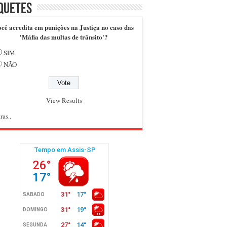
quetes
cê acredita em punições na Justiça no caso das
'Máfia das multas de trânsito'?
SIM
NÃO
View Results
ras..