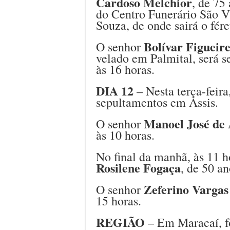
Cardoso Melchior
, de 75
do Centro Funerário São V
Souza, de onde sairá o fére
Bolívar Figueire
O senhor
velado em Palmital, será s
às 16 horas.
DIA 12
– Nesta terça-feira
sepultamentos em Assis.
Manoel José de
O senhor
às 10 horas.
No final da manhã, às 11 h
Rosilene Fogaça
, de 50 an
Zeferino Vargas
O senhor
15 horas.
REGIÃO
– Em Maracaí, f