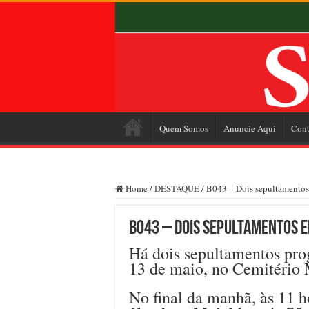
Quem Somos
Anuncie Aqui
Cont
Home
/
DESTAQUE
/
B043 – Dois sepultamentos 
B043 – Dois sepultamentos em
Há dois sepultamentos prog
13 de maio, no Cemitério 
No final da manhã, às 11 h