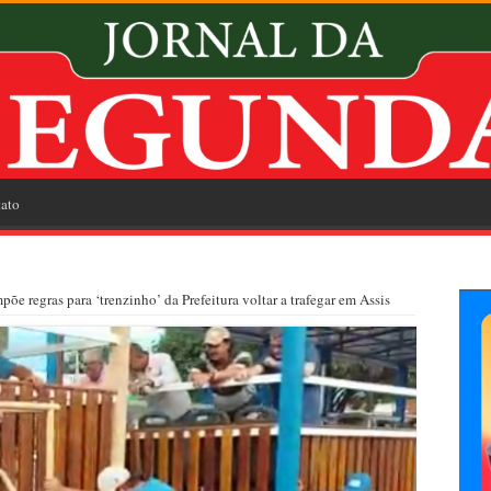
ato
mpõe regras para ‘trenzinho’ da Prefeitura voltar a trafegar em Assis