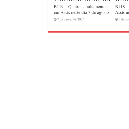
B119 – Quatro sepultamentos
B118 – 
em Assis neste dia 7 de agosto
Assis n
7 de agosto de 2026
5 de ag