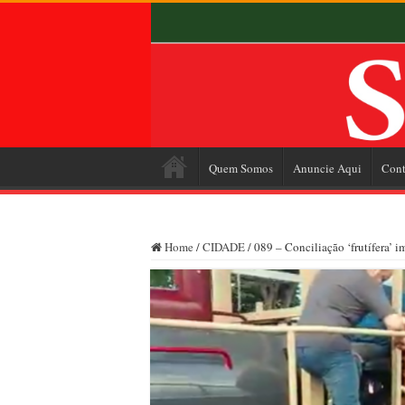
Quem Somos
Anuncie Aqui
Cont
Home
/
CIDADE
/
089 – Conciliação ‘frutífera’ i