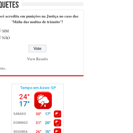
quetes
cê acredita em punições na Justiça no caso das
'Máfia das multas de trânsito'?
SIM
NÃO
View Results
ras..