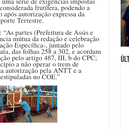
s uma série de exigências impostas
considerada frutífera, podendo a
ço após autorização expressa da
porte Terrestre.
 “As partes (Prefeitura de Assis e
cia mútua da redação e celebração
ção Específica-, juntado pelo
ata, das folhas 258 a 302, e acordam
ção pelo artigo 487, III, b do CPC;
Úl
ípio a não operar o trem de
ssa autorização pela ANTT e a
 estipuladas no COE.”