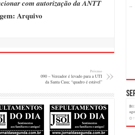
uncionar com autorização da ANTT
gem: Arquivo
Próximo
090 – Vereador é levado para a UTI
da Santa Casa; “quadro é estável”
Se
B11
ago
7