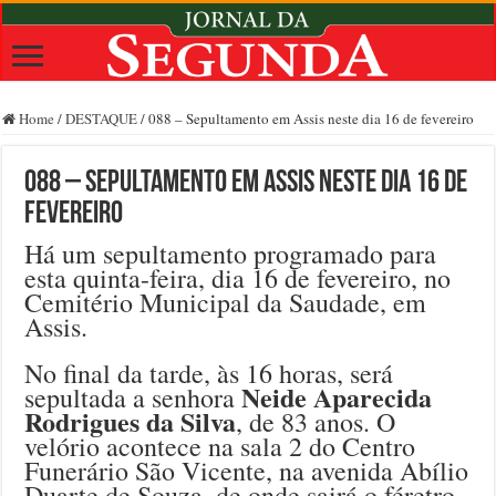
Home
/
DESTAQUE
/
088 – Sepultamento em Assis neste dia 16 de fevereiro
088 – Sepultamento em Assis neste dia 16 de
fevereiro
Há um sepultamento programado para
esta quinta-feira, dia 16 de fevereiro, no
Cemitério Municipal da Saudade, em
Assis.
No final da tarde, às 16 horas, será
Neide Aparecida
sepultada a senhora
Rodrigues da Silva
, de 83 anos. O
velório acontece na sala 2 do Centro
Funerário São Vicente, na avenida Abílio
Duarte de Souza, de onde sairá o féretro