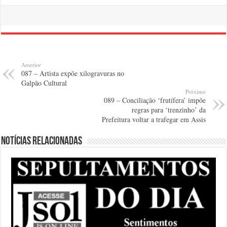
Anterior
087 – Artista expõe xilogravuras no
Galpão Cultural
Próximo
089 – Conciliação ‘frutífera’ impõe
regras para ‘trenzinho’ da
Prefeitura voltar a trafegar em Assis
Notícias relacionadas