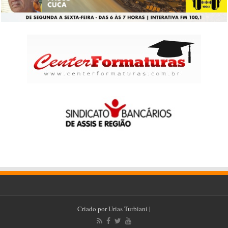
Criado por
Urias Turbiani
|