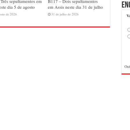
Três sepultamentos em
B117 – Dois sepultamentos
En
este dia 5 de agosto
em Assis neste dia 31 de julho
osto de 2026
31 de julho de 2026
Vo
Out