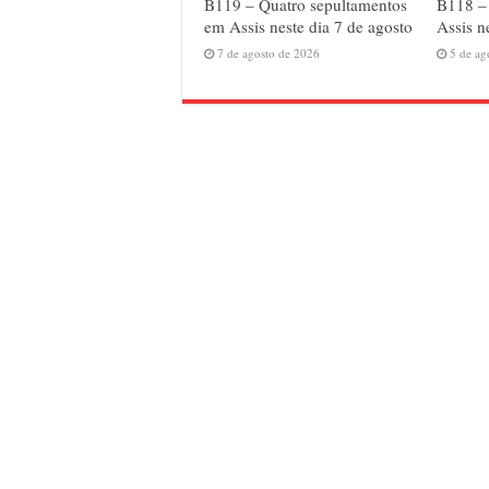
B119 – Quatro sepultamentos
B118 – 
em Assis neste dia 7 de agosto
Assis n
7 de agosto de 2026
5 de ag