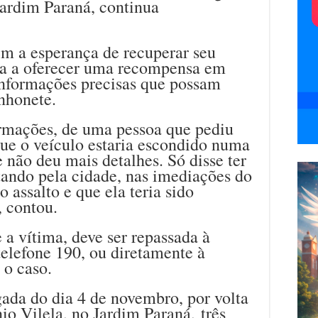
Jardim Paraná, continua
ém a esperança de recuperar seu
sta a oferecer uma recompensa em
informações precisas que possam
nhonete.
ormações, de uma pessoa que pediu
 que o veículo estaria escondido numa
 não deu mais detalhes. Só disse ter
tando pela cidade, nas imediações do
 assalto e que ela teria sido
, contou.
a vítima, deve ser repassada à
 telefone 190, ou diretamente à
 o caso.
da do dia 4 de novembro, por volta
io Vilela, no Jardim Paraná, três