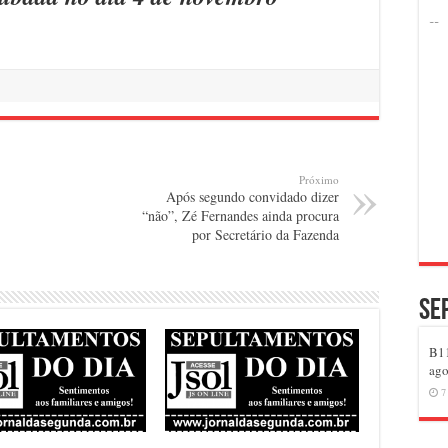
Próximo
Após segundo convidado dizer
“não”, Zé Fernandes ainda procura
por Secretário da Fazenda
Se
B11
ago
7