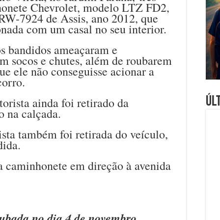
honete Chevrolet, modelo LTZ FD2,
RW-7924 de Assis, ano 2012, que
nada com um casal no seu interior.
os bandidos ameaçaram e
m socos e chutes, além de roubarem
que ele não conseguisse acionar a
corro.
Úl
orista ainda foi retirado da
 na calçada.
ta também foi retirada do veículo,
dida.
a caminhonete em direção à avenida
ubada no dia 4 de novembro