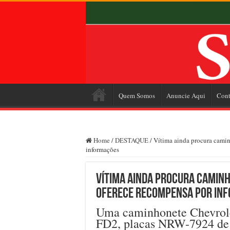
Quem Somos
Anuncie Aqui
Cont
Home
/
DESTAQUE
/
Vítima ainda procura cami
informações
Vítima ainda procura caminh
oferece recompensa por in
Uma caminhonete Chevrole
FD2, placas NRW-7924 de 