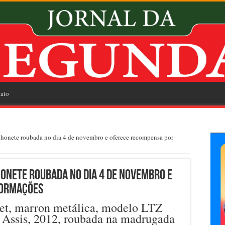
ato
nhonete roubada no dia 4 de novembro e oferece recompensa por
onete roubada no dia 4 de novembro e
formações
t, marron metálica, modelo LTZ
Assis, 2012, roubada na madrugada