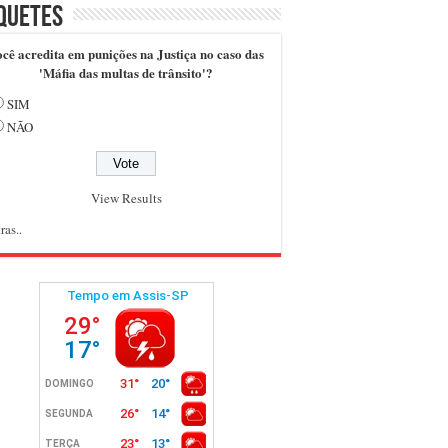
quetes
cê acredita em punições na Justiça no caso das
'Máfia das multas de trânsito'?
SIM
NÃO
View Results
ras..