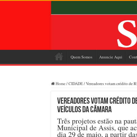
Quem Somos
Anuncie Aqui
Cont
Home
/
CIDADE
/
Vereadores votam crédito de R
Vereadores votam crédito de
veículos da Câmara
Três projetos estão na pau
Municipal de Assis, que ac
dia 29 de maio, a partir da