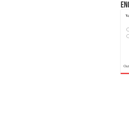
En
Vo
Out