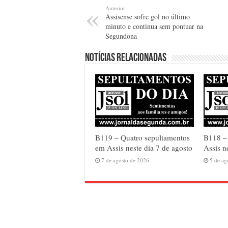
Anterior
Assisense sofre gol no último
minuto e continua sem pontuar na
Segundona
Notícias relacionadas
B119 – Quatro sepultamentos
B118 – 
em Assis neste dia 7 de agosto
Assis n
7 de agosto de 2026
5 de ag