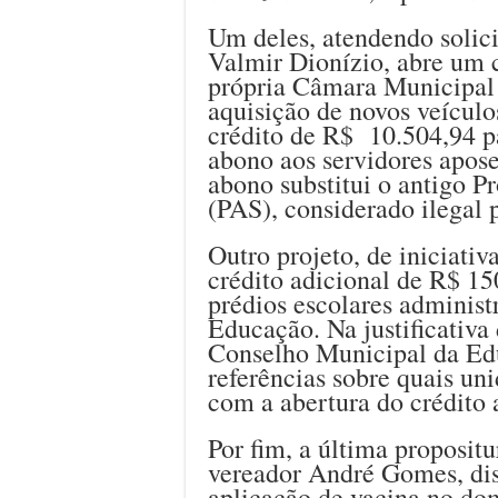
Um deles, atendendo solici
Valmir Dionízio, abre um 
própria Câmara Municipal 
aquisição de novos veícu
crédito de R$ 10.504,94 p
abono aos servidores apose
abono substitui o antigo 
(PAS), considerado ilegal 
Outro projeto, de iniciativ
crédito adicional de R$ 1
prédios escolares administ
Educação. Na justificativa
Conselho Municipal da Ed
referências sobre quais un
com a abertura do crédito 
Por fim, a última propositu
vereador André Gomes, dis
aplicação de vacina no dom