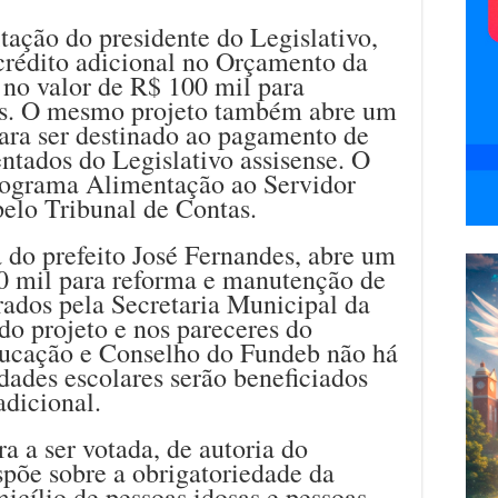
tação do presidente do Legislativo,
crédito adicional no Orçamento da
no valor de R$ 100 mil para
los. O mesmo projeto também abre um
ara ser destinado ao pagamento de
ntados do Legislativo assisense. O
Programa Alimentação ao Servidor
pelo Tribunal de Contas.
a do prefeito José Fernandes, abre um
50 mil para reforma e manutenção de
rados pela Secretaria Municipal da
 do projeto e nos pareceres do
ucação e Conselho do Fundeb não há
idades escolares serão beneficiados
adicional.
ra a ser votada, de autoria do
põe sobre a obrigatoriedade da
icílio de pessoas idosas e pessoas