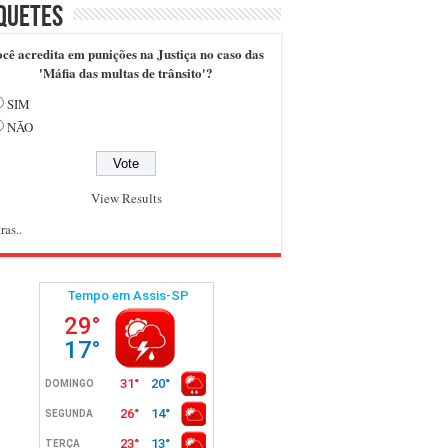
quetes
cê acredita em punições na Justiça no caso das
'Máfia das multas de trânsito'?
SIM
NÃO
View Results
ras..