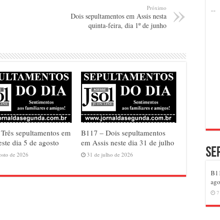
Próximo
Dois sepultamentos em Assis nesta
quinta-feira, dia 1º de junho
Três sepultamentos em
B117 – Dois sepultamentos
este dia 5 de agosto
em Assis neste dia 31 de julho
Se
osto de 2026
31 de julho de 2026
B11
ago
7