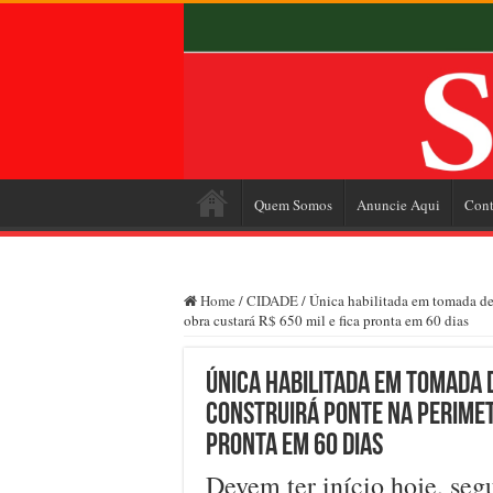
Quem Somos
Anuncie Aqui
Cont
Home
/
CIDADE
/
Única habilitada em tomada de 
obra custará R$ 650 mil e fica pronta em 60 dias
Única habilitada em tomada 
construirá ponte na Perimetr
pronta em 60 dias
Devem ter início hoje, seg