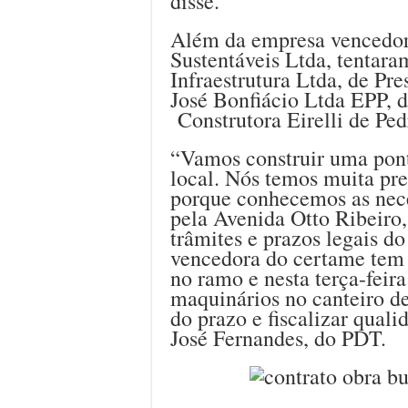
disse.
Além da empresa vencedora
Sustentáveis Ltda, tentara
Infraestrutura Ltda, de Pr
José Bonfiácio Ltda EPP, d
Construtora Eirelli de Ped
“Vamos construir uma ponte
local. Nós temos muita pre
porque conhecemos as nece
pela Avenida Otto Ribeiro
trâmites e prazos legais d
vencedora do certame tem g
no ramo e nesta terça-feira
maquinários no canteiro d
do prazo e fiscalizar quali
José Fernandes, do PDT.