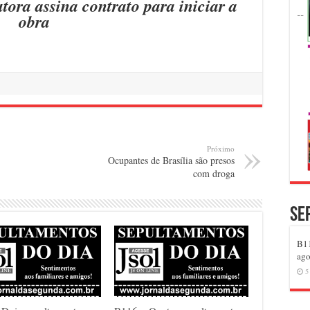
tora assina contrato para iniciar a
obra
Próximo
Ocupantes de Brasília são presos
com droga
Se
B11
ago
5