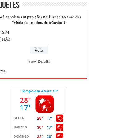
quetes
cê acredita em punições na Justiça no caso das
'Máfia das multas de trânsito'?
SIM
NÃO
View Results
ras..