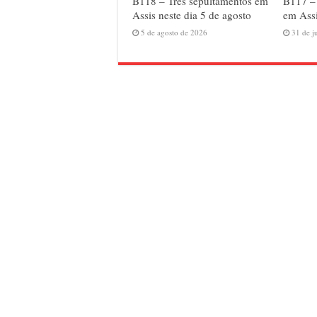
B118 – Três sepultamentos em
B117 –
Assis neste dia 5 de agosto
em Assi
5 de agosto de 2026
31 de j