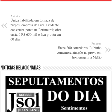
Anterior
Única habilitada em tomada de
preços, empresa de Pres. Prudente
construirá ponte na Perimetral; obra
custará R$ 650 mil e fica pronta em
60 dias
Próximo
Entre 200 corredores, Rubinho
comemora atuação na prova em
homenagem a Melão
Notícias relacionadas