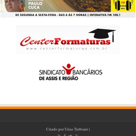
Criado por
Urias Turbiani
|