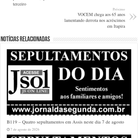
terceiro
Próximo
VOCEM chega aos 65 anos
lamentando derrota nos acréscimos
em Itapira
Notícias relacionadas
B119 – Quatro sepultamentos em Assis neste dia 7 de agosto
7 de agosto de 2026