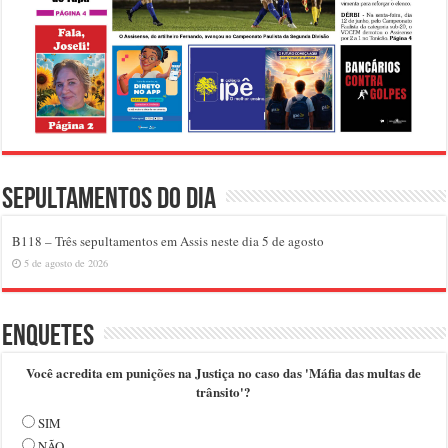
Sepultamentos do dia
B118 – Três sepultamentos em Assis neste dia 5 de agosto
5 de agosto de 2026
Enquetes
Você acredita em punições na Justiça no caso das 'Máfia das multas de
trânsito'?
SIM
NÃO