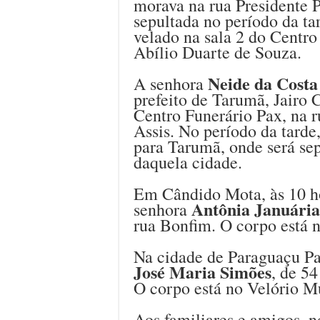
morava na rua Presidente P
sepultada no período da ta
velado na sala 2 do Centro
Abílio Duarte de Souza.
Neide da Costa 
A senhora
prefeito de Tarumã, Jairo C
Centro Funerário Pax, na 
Assis. No período da tarde,
para Tarumã, onde será sep
daquela cidade.
Em Cândido Mota, às 10 ho
Antônia Januári
senhora
rua Bonfim. O corpo está 
Na cidade de Paraguaçu Pau
José Maria Simões
, de 5
O corpo está no Velório M
Aos familiares e amigos, n