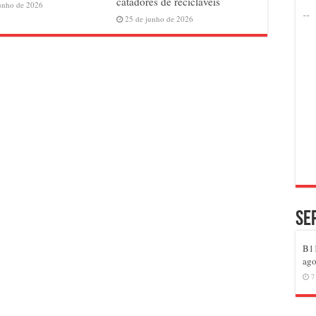
catadores de recicláveis
unho de 2026
25 de junho de 2026
Se
B11
ago
7