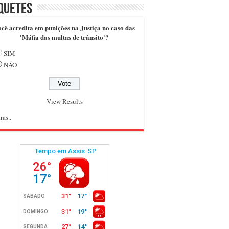
quetes
cê acredita em punições na Justiça no caso das
'Máfia das multas de trânsito'?
SIM
NÃO
View Results
ras..