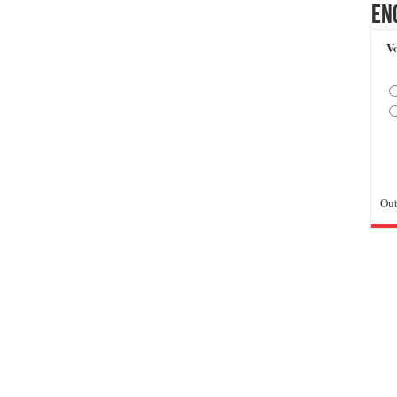
En
Vo
Out