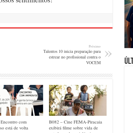
Próximo
Talentos 10 inicia preparação para
estrear no profissional contra o
Úl
VOCEM
 Encontro com
B082 – Cine FEMA-Piracaia
so está de volta
exibirá filme sobre vida de