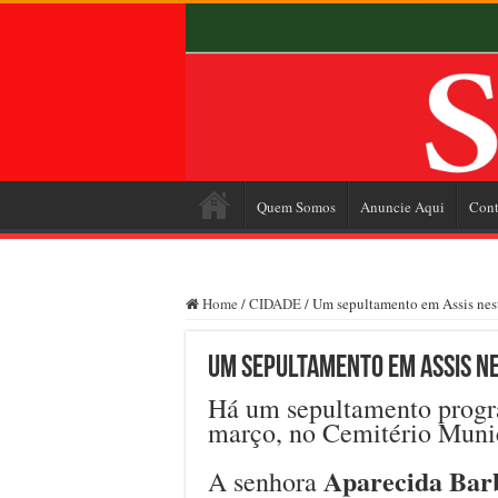
Quem Somos
Anuncie Aqui
Cont
Home
/
CIDADE
/
Um sepultamento em Assis nesta
Um sepultamento em Assis ne
Há um sepultamento program
março, no Cemitério Munic
Aparecida Bar
A senhora