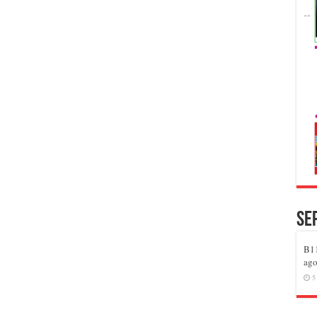
Se
B11
ago
5