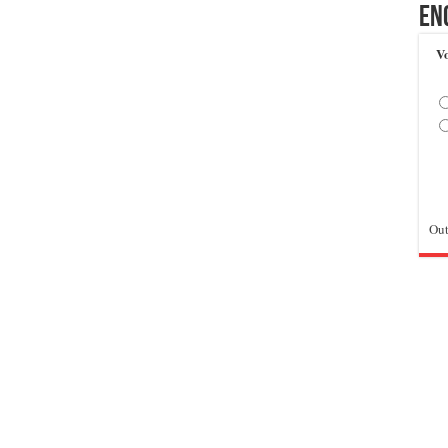
En
Vo
Out