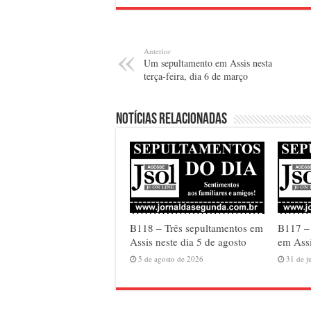
Anterior
Um sepultamento em Assis nesta
terça-feira, dia 6 de março
Notícias relacionadas
B118 – Três sepultamentos em
B117 –
Assis neste dia 5 de agosto
em Assi
5 de agosto de 2026
31 de j