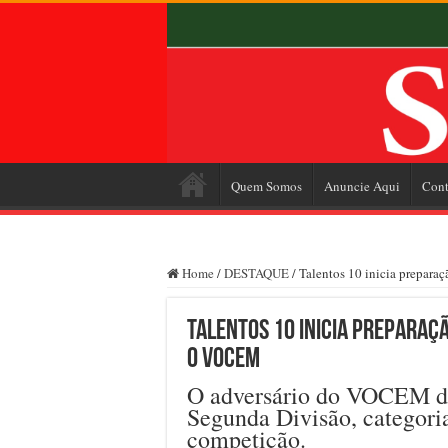
Quem Somos
Anuncie Aqui
Cont
Home
/
DESTAQUE
/
Talentos 10 inicia preparaç
Talentos 10 inicia preparaç
o VOCEM
O adversário do VOCEM de
Segunda Divisão, categoria
competição.