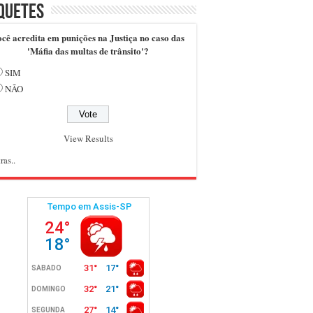
quetes
cê acredita em punições na Justiça no caso das
'Máfia das multas de trânsito'?
SIM
NÃO
View Results
ras..