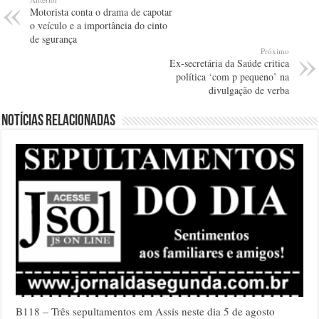
Motorista conta o drama de capotar
o veículo e a importância do cinto
de sgurança
Próximo
Ex-secretária da Saúde critica
política ‘com p pequeno’ na
divulgação de verba
Notícias relacionadas
B118 – Três sepultamentos em Assis neste dia 5 de agosto