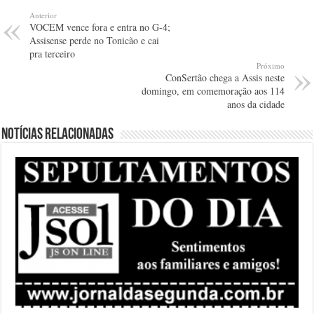
Anterior
VOCEM vence fora e entra no G-4;
Assisense perde no Tonicão e cai
pra terceiro
Próximo
ConSertão chega a Assis neste
domingo, em comemoração aos 114
anos da cidade
Notícias relacionadas