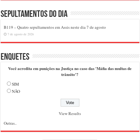
Sepultamentos do dia
B119 – Quatro sepultamentos em Assis neste dia 7 de agosto
7 de agosto de 2026
Enquetes
Você acredita em punições na Justiça no caso das 'Máfia das multas de
trânsito'?
SIM
NÃO
View Results
Outras..