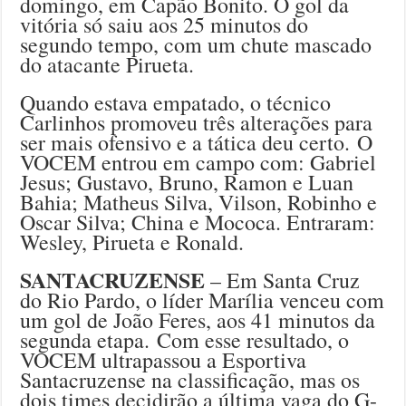
domingo, em Capão Bonito. O gol da
vitória só saiu aos 25 minutos do
segundo tempo, com um chute mascado
do atacante Pirueta.
Quando estava empatado, o técnico
Carlinhos promoveu três alterações para
ser mais ofensivo e a tática deu certo. O
VOCEM entrou em campo com: Gabriel
Jesus; Gustavo, Bruno, Ramon e Luan
Bahia; Matheus Silva, Vilson, Robinho e
Oscar Silva; China e Mococa. Entraram:
Wesley, Pirueta e Ronald.
SANTACRUZENSE
– Em Santa Cruz
do Rio Pardo, o líder Marília venceu com
um gol de João Feres, aos 41 minutos da
segunda etapa. Com esse resultado, o
VOCEM ultrapassou a Esportiva
Santacruzense na classificação, mas os
dois times decidirão a última vaga do G-