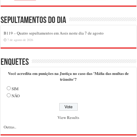
Sepultamentos do dia
B119 – Quatro sepultamentos em Assis neste dia 7 de agosto
7 de agosto de 2026
Enquetes
Você acredita em punições na Justiça no caso das 'Máfia das multas de
trânsito'?
SIM
NÃO
View Results
Outras..