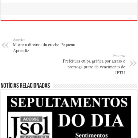
Anterior
Morre a diretora da creche Pequeno
Aprendiz
Próximo
Prefeitura culpa gráfica por atraso e
prorroga prazo de vencimento de
IPTU
Notícias relacionadas