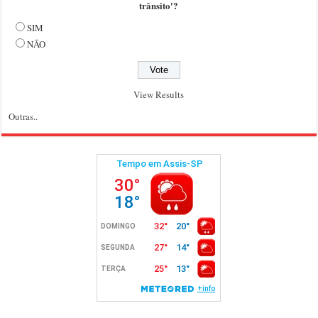
trânsito'?
SIM
NÃO
View Results
Outras..