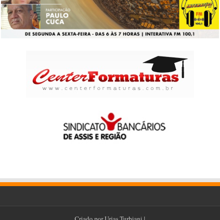
Criado por
Urias Turbiani
|