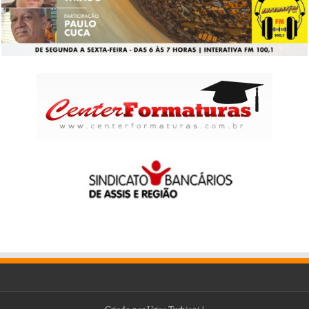
Criado por
Urias Turbiani
|