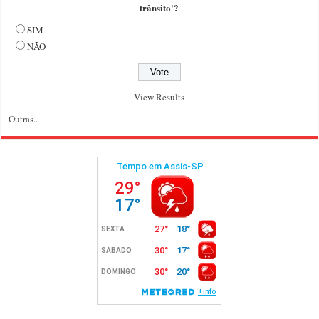
trânsito'?
SIM
NÃO
View Results
Outras..