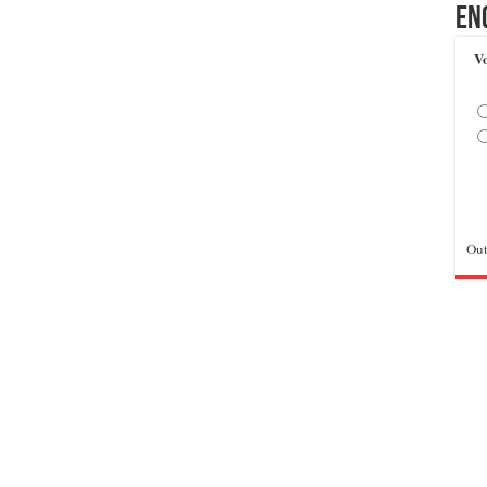
En
Vo
Out