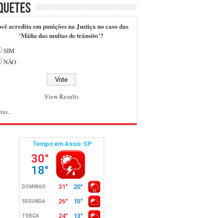
quetes
cê acredita em punições na Justiça no caso das
'Máfia das multas de trânsito'?
SIM
NÃO
View Results
ras..