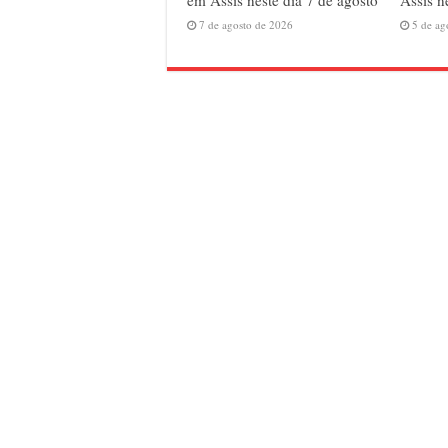
em Assis neste dia 7 de agosto
Assis n
7 de agosto de 2026
5 de ag