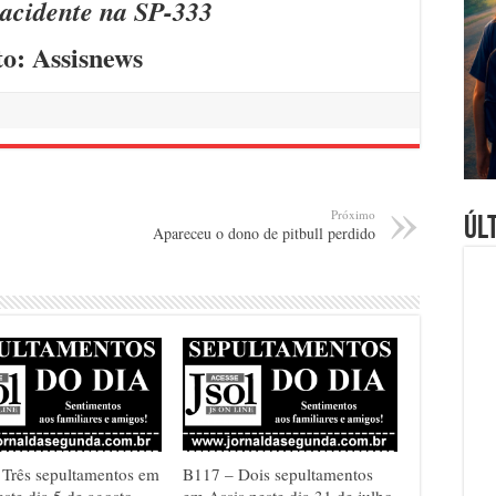
 acidente na SP-333
to: Assisnews
Próximo
Úl
Apareceu o dono de pitbull perdido
Três sepultamentos em
B117 – Dois sepultamentos