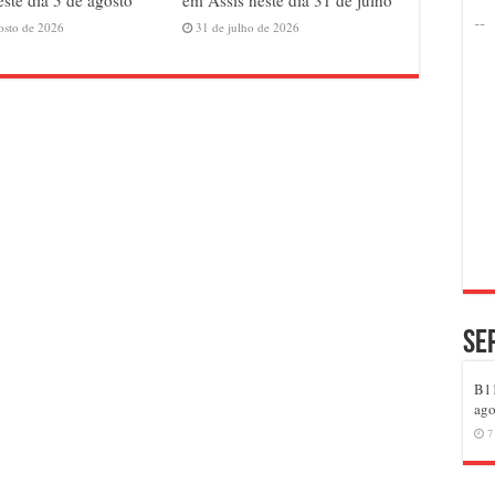
este dia 5 de agosto
em Assis neste dia 31 de julho
osto de 2026
31 de julho de 2026
Se
B11
ago
7