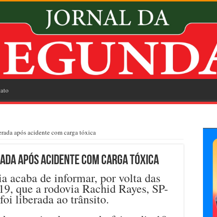
ato
berada após acidente com carga tóxica
erada após acidente com carga tóxica
ia acaba de informar, por volta das
 19, que a rodovia Rachid Rayes, SP-
foi liberada ao trânsito.