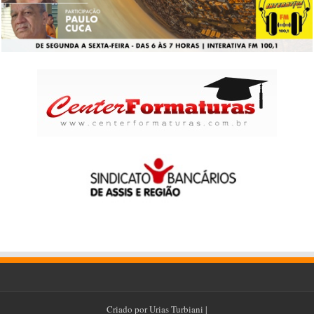
Criado por
Urias Turbiani
|