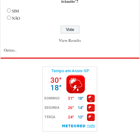
trânsito'?
SIM
NÃO
View Results
Outras..