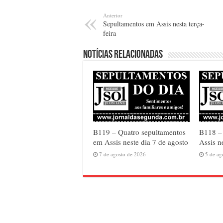
Anterior
Sepultamentos em Assis nesta terça-
feira
Notícias relacionadas
B119 – Quatro sepultamentos
B118 – 
em Assis neste dia 7 de agosto
Assis n
7 de agosto de 2026
5 de ag