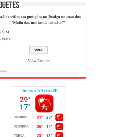
quetes
cê acredita em punições na Justiça no caso das
'Máfia das multas de trânsito'?
SIM
NÃO
View Results
ras..