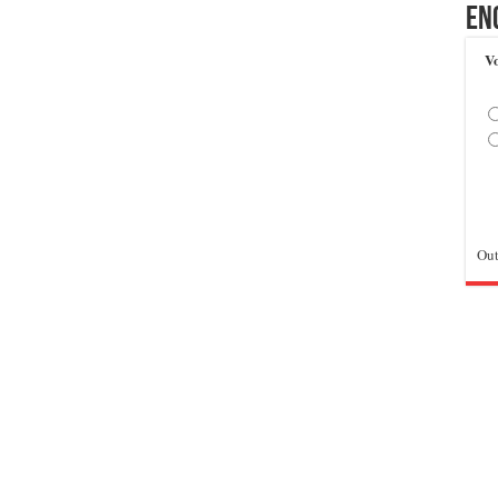
En
Vo
Out