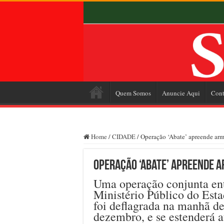
Quem Somos
Anuncie Aqui
Cont
Home
/
CIDADE
/
Operação ‘Abate’ apreende arma
Operação ‘Abate’ apreende a
Uma operação conjunta ent
Ministério Público do Est
foi deflagrada na manhã de
dezembro, e se estenderá at