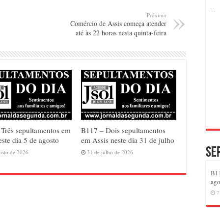
Próximo
Comércio de Assis começa atender
até às 22 horas nesta quinta-feira
Três sepultamentos em
B117 – Dois sepultamentos
este dia 5 de agosto
em Assis neste dia 31 de julho
Se
osto de 2026
31 de julho de 2026
B11
ago
7