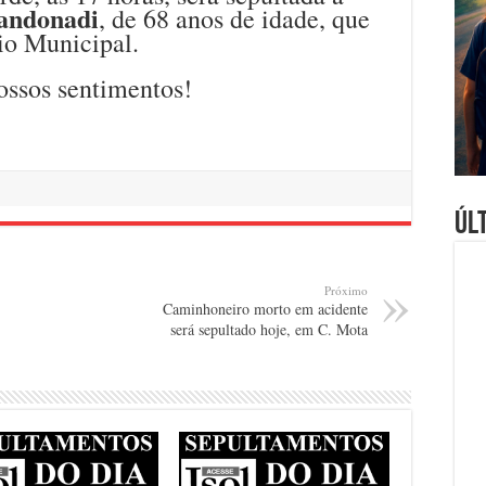
andonadi
, de 68 anos de idade, que
io Municipal.
ossos sentimentos!
Úl
Próximo
Caminhoneiro morto em acidente
será sepultado hoje, em C. Mota