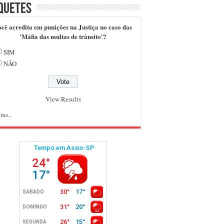
quetes
cê acredita em punições na Justiça no caso das
'Máfia das multas de trânsito'?
SIM
NÃO
View Results
ras..