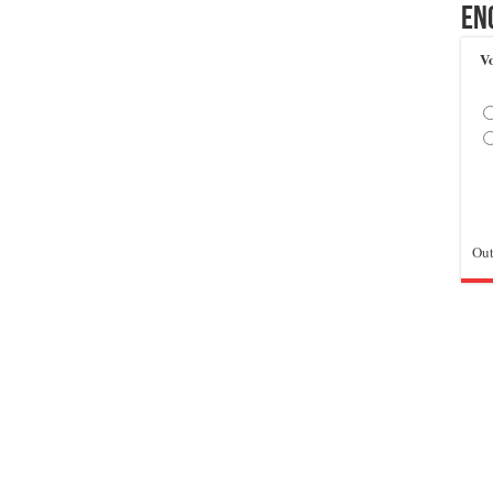
En
Vo
Out