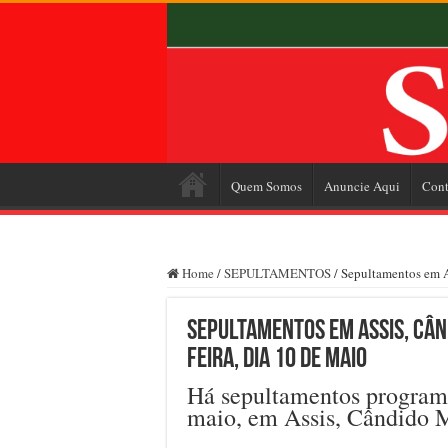
Quem Somos
Anuncie Aqui
Cont
Home
/
SEPULTAMENTOS
/
Sepultamentos em As
Sepultamentos em Assis, Cân
feira, dia 10 de maio
Há sepultamentos programad
maio, em Assis, Cândido M