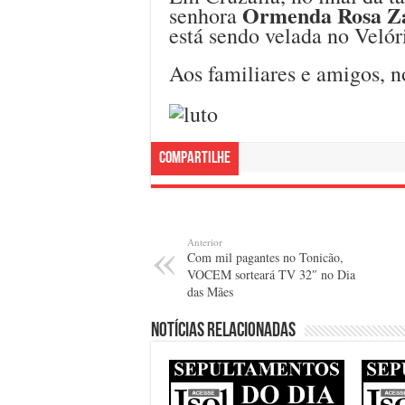
Ormenda Rosa Z
senhora
está sendo velada no Velór
Aos familiares e amigos, n
Compartilhe
Anterior
Com mil pagantes no Tonicão,
VOCEM sorteará TV 32″ no Dia
das Mães
Notícias relacionadas