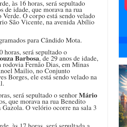
rde, às 16 horas, será sepultado
os de idade, que morava na rua
o Verde. O corpo está sendo velado
rio São Vicente, na avenida Abílio
ogramados para Cândido Mota.
 horas, será sepultado o
Souza Barbosa
, de 29 anos de idade,
a rodovia Fernão Dias, em Minas
noel Mailio, no Conjunto
es Borges, ele está sendo velado na
l.
Mário
oras, será sepultado o senhor
nos, que morava na rua Benedito
 Gazola. O velório ocorre na sala 3
rde, às 17 horas, será sepultada a