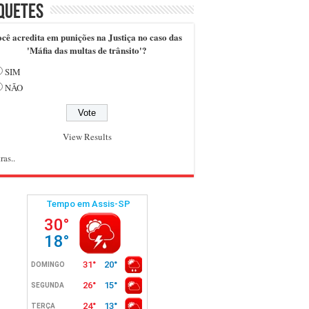
quetes
cê acredita em punições na Justiça no caso das
'Máfia das multas de trânsito'?
SIM
NÃO
View Results
ras..