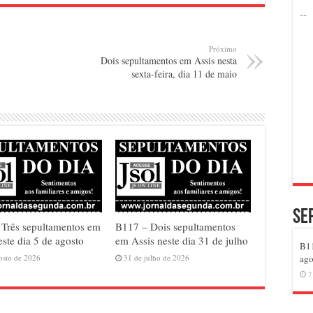
Próximo
Dois sepultamentos em Assis nesta
sexta-feira, dia 11 de maio
Se
Três sepultamentos em
B117 – Dois sepultamentos
este dia 5 de agosto
em Assis neste dia 31 de julho
B11
osto de 2026
31 de julho de 2026
ago
7