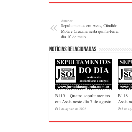
Anterior
Sepultamentos em Assis, Cândido
Mota e Cruzália nesta quinta-feira,
dia 10 de maio
Notícias relacionadas
B119 – Quatro sepultamentos
B118 – 
em Assis neste dia 7 de agosto
Assis n
7 de agosto de 2026
5 de ag