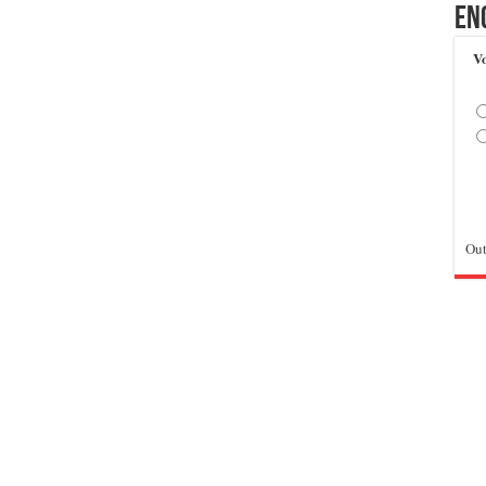
En
Vo
Out