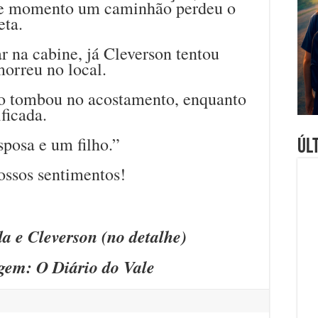
te momento um caminhão perdeu o
eta.
r na cabine, já Cleverson tentou
morreu no local.
o tombou no acostamento, enquanto
ificada.
posa e um filho.”
Úl
ossos sentimentos!
da e Cleverson (no detalhe)
em: O Diário do Vale