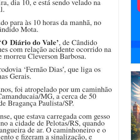
ra, dia 10, e está sendo velado na
l.
do para às 10 horas da manhã, no
ândido Mota.
O
Diário do Vale’
‘
, de Cândido
hes com relação acidente ocorrido na
ue morreu Cleverson Barbosa.
odovia ‘Fernão Dias’, que liga os
as Gerais.
anos, foi atropelado por um caminhão
Camanducaia/MG, a cerca de 50
de Bragança Paulista/SP.
nse, que estava carregada com gesso
ino a cidade de Pelotas/RS, quando
ngueira de ar. O caminhoneiro e o
nto e fizeram a sinalização, e