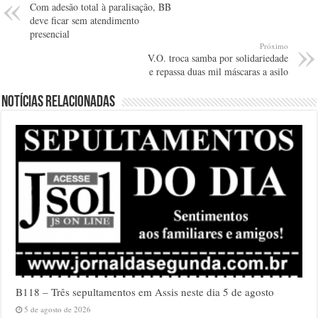
Com adesão total à paralisação, BB
deve ficar sem atendimento
presencial
Próximo
V.O. troca samba por solidariedade
e repassa duas mil máscaras a asilo
Notícias relacionadas
B118 – Três sepultamentos em Assis neste dia 5 de agosto
5 de agosto de 2026