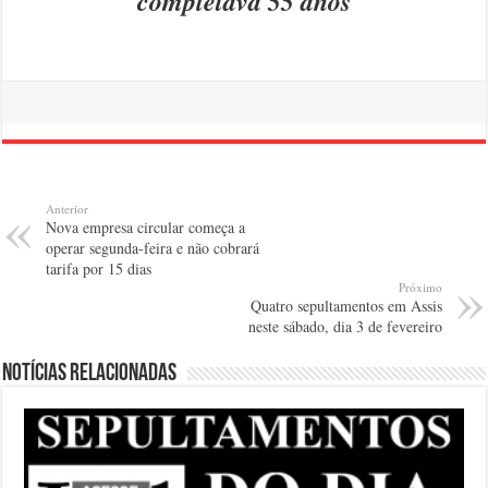
completava 55 anos
Anterior
Nova empresa circular começa a
operar segunda-feira e não cobrará
tarifa por 15 dias
Próximo
Quatro sepultamentos em Assis
neste sábado, dia 3 de fevereiro
Notícias relacionadas