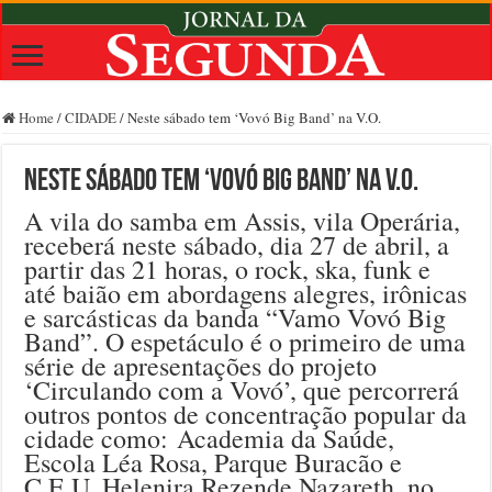
Home
/
CIDADE
/
Neste sábado tem ‘Vovó Big Band’ na V.O.
Neste sábado tem ‘Vovó Big Band’ na V.O.
A vila do samba em Assis, vila Operária,
receberá neste sábado, dia 27 de abril, a
partir das 21 horas, o rock, ska, funk e
até baião em abordagens alegres, irônicas
e sarcásticas da banda “Vamo Vovó Big
Band”. O espetáculo é o primeiro de uma
série de apresentações do projeto
‘Circulando com a Vovó’, que percorrerá
outros pontos de concentração popular da
cidade como: Academia da Saúde,
Escola Léa Rosa, Parque Buracão e
C.E.U. Helenira Rezende Nazareth, no