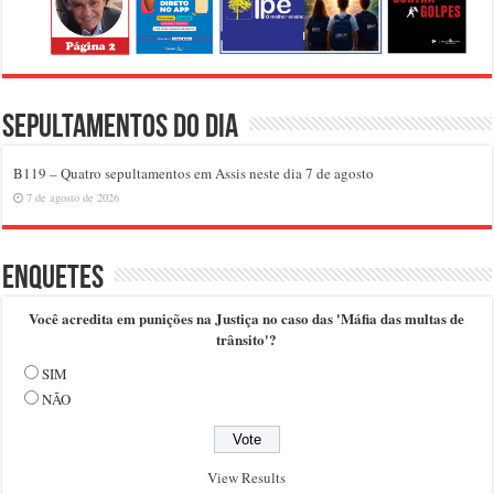
Sepultamentos do dia
B119 – Quatro sepultamentos em Assis neste dia 7 de agosto
7 de agosto de 2026
Enquetes
Você acredita em punições na Justiça no caso das 'Máfia das multas de
trânsito'?
SIM
NÃO
View Results