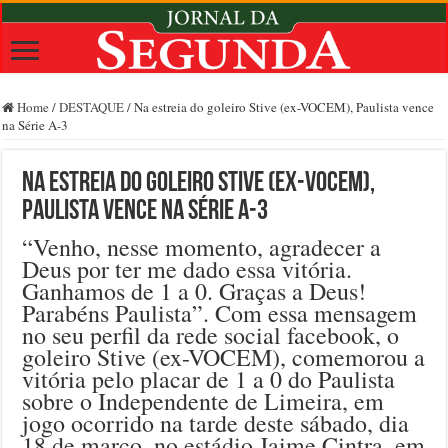
Home
/
DESTAQUE
/
Na estreia do goleiro Stive (ex-VOCEM), Paulista vence
na Série A-3
Na estreia do goleiro Stive (ex-VOCEM),
Paulista vence na Série A-3
“Venho, nesse momento, agradecer a
Deus por ter me dado essa vitória.
Ganhamos de 1 a 0. Graças a Deus!
Parabéns Paulista”. Com essa mensagem
no seu perfil da rede social facebook, o
goleiro Stive (ex-VOCEM), comemorou a
vitória pelo placar de 1 a 0 do Paulista
sobre o Independente de Limeira, em
jogo ocorrido na tarde deste sábado, dia
18 de março, no estádio Jaime Cintra, em