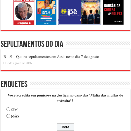
Sepultamentos do dia
B119 – Quatro sepultamentos em Assis neste dia 7 de agosto
7 de agosto de 2026
Enquetes
Você acredita em punições na Justiça no caso das 'Máfia das multas de
trânsito'?
SIM
NÃO