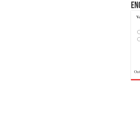
En
Vo
Out