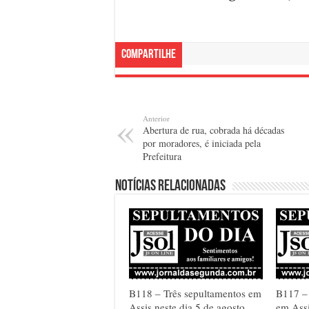
Compartilhe
Anterior
Abertura de rua, cobrada há décadas
por moradores, é iniciada pela
Prefeitura
Notícias relacionadas
B118 – Três sepultamentos em
B117 –
Assis neste dia 5 de agosto
em Assi