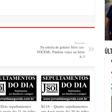
Próximo
Na estreia do goleiro Stive (ex-
Úl
VOCEM), Paulista vence na Série
A-3
 Dois sepultamentos
B116 – Quatro sepultamentos
s neste dia 31 de julho
em Assis neste dia 30 de julho