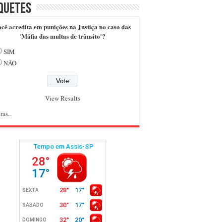
quetes
cê acredita em punições na Justiça no caso das
'Máfia das multas de trânsito'?
SIM
NÃO
View Results
ras..